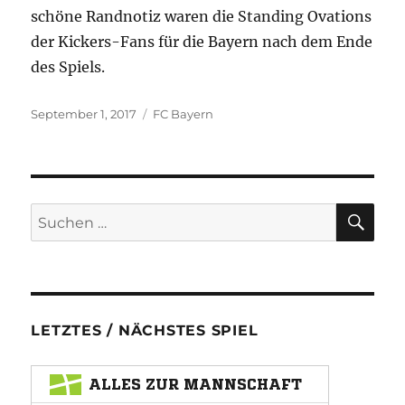
schöne Randnotiz waren die Standing Ovations
der Kickers-Fans für die Bayern nach dem Ende
des Spiels.
Veröffentlicht
Kategorien
September 1, 2017
FC Bayern
am
SU
Suchen
nach:
LETZTES / NÄCHSTES SPIEL