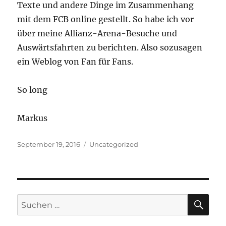
Texte und andere Dinge im Zusammenhang
mit dem FCB online gestellt. So habe ich vor
über meine Allianz-Arena-Besuche und
Auswärtsfahrten zu berichten. Also sozusagen
ein Weblog von Fan für Fans.
So long
Markus
Veröffentlicht
Kategorien
September 19, 2016
Uncategorized
am
SU
Suchen
nach: